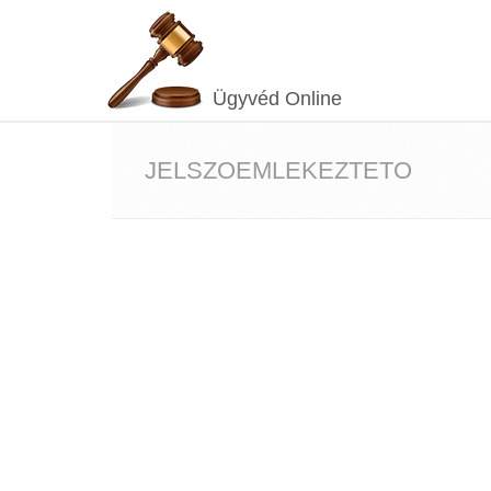
Ügyvéd Online
JELSZOEMLEKEZTETO