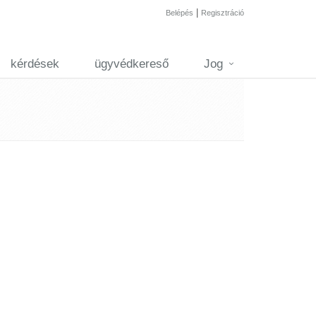
|
Belépés
Regisztráció
kérdések
ügyvédkereső
Jog